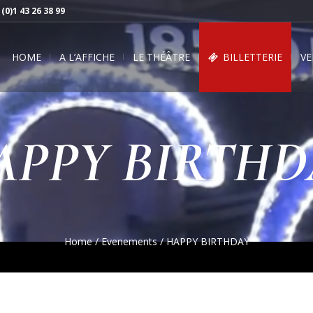
 (0)1 43 26 38 99
HOME
A L’AFFICHE
LE THÉÂTRE
BILLETTERIE
VE
APPY BIRTHD
Home
/
Evenements
/
HAPPY BIRTHDAY