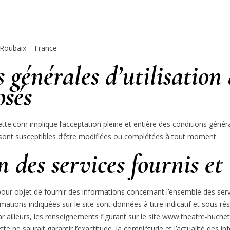
 Roubaix – France
 générales d’utilisation 
osés
tte.com implique l’acceptation pleine et entière des conditions général
on sont susceptibles d’être modifiées ou complétées à tout moment.
n des services fournis et 
ur objet de fournir des informations concernant l’ensemble des serv
mations indiquées sur le site sont données à titre indicatif et sous r
ar ailleurs, les renseignements figurant sur le site www.theatre-huch
tte ne saurait garantir l’exactitude, la complétude et l’actualité des in