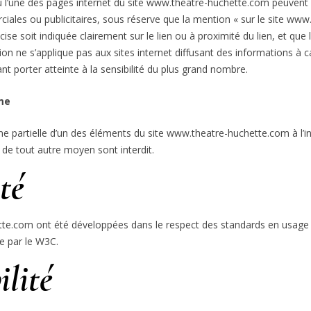
ou l’une des pages internet du site www.theatre-huchette.com peuvent êt
ciales ou publicitaires, sous réserve que la mention « sur le site ww
ise soit indiquée clairement sur le lien ou à proximité du lien, et que
ion ne s’applique pas aux sites internet diffusant des informations à car
porter atteinte à la sensibilité du plus grand nombre.
ame
 partielle d’un des éléments du site www.theatre-huchette.com à l’intér
 de tout autre moyen sont interdit.
ité
te.com ont été développées dans le respect des standards en usage s
e par le W3C.
ilité