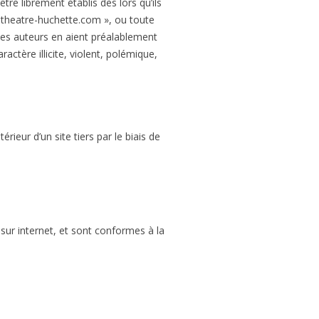
re librement établis dès lors qu’ils
w.theatre-huchette.com », ou toute
 les auteurs en aient préalablement
actère illicite, violent, polémique,
ieur d’un site tiers par le biais de
ur internet, et sont conformes à la