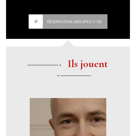
RÉSERVATION GROUPES (>10)
Ils jouent