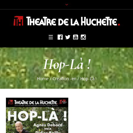
Hop-Là !
Home
/
Creation -en
/
Hop-Là !